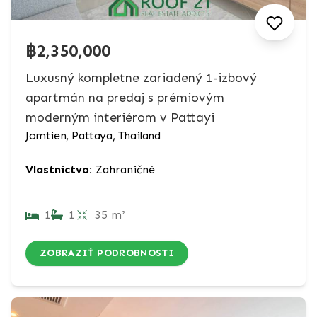
฿2,350,000
Luxusný kompletne zariadený 1-izbový
apartmán na predaj s prémiovým
moderným interiérom v Pattayi
Jomtien, Pattaya, Thailand
Vlastníctvo:
Zahraničné
1
1
35 m²
ZOBRAZIŤ PODROBNOSTI