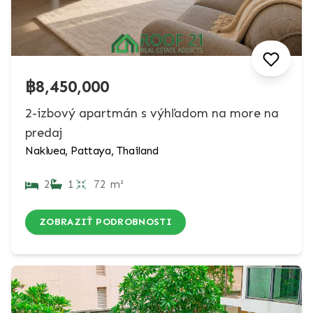
฿8,450,000
2-izbový apartmán s výhľadom na more na
predaj
Nakluea, Pattaya, Thailand
2
1
72 m²
ZOBRAZIŤ PODROBNOSTI