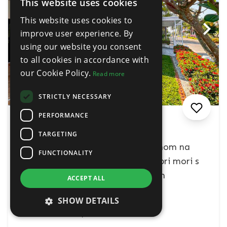
This website uses cookies
ENGLISH
This website uses cookies to
THAI
improve user experience. By
using our website you consent
to all cookies in accordance with
our Cookie Policy.
Read more
STRICTLY NECESSARY
PERFORMANCE
฿23,500,000
TARGETING
Luxusná vila so súkromným bazénom na
FUNCTIONALITY
predaj – Elegantná 3-izbová vila pri mori s
vysokým investičným potenciálom
ACCEPT ALL
Na Jomtien, Sattahip, Thailand
SHOW DETAILS
Vlastníctvo:
Thajčina