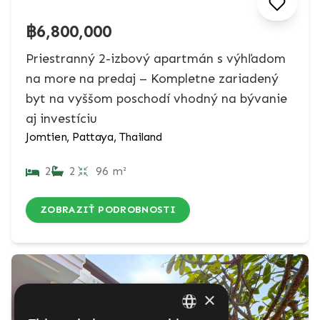
฿6,800,000
Priestranný 2-izbový apartmán s výhľadom
na more na predaj – Kompletne zariadený
byt na vyššom poschodí vhodný na bývanie
aj investíciu
Jomtien, Pattaya, Thailand
2
2
96 m²
ZOBRAZIŤ PODROBNOSTI
×