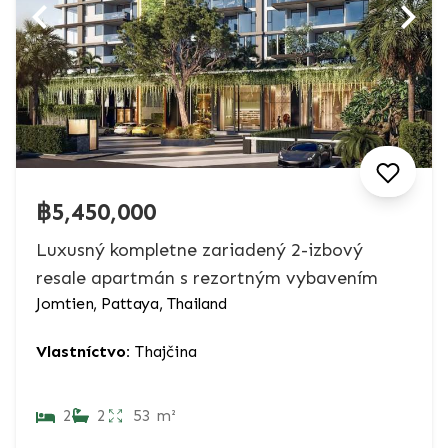
฿5,450,000
Luxusný kompletne zariadený 2-izbový
resale apartmán s rezortným vybavením
Jomtien, Pattaya, Thailand
Vlastníctvo:
Thajčina
2
2
53 m²