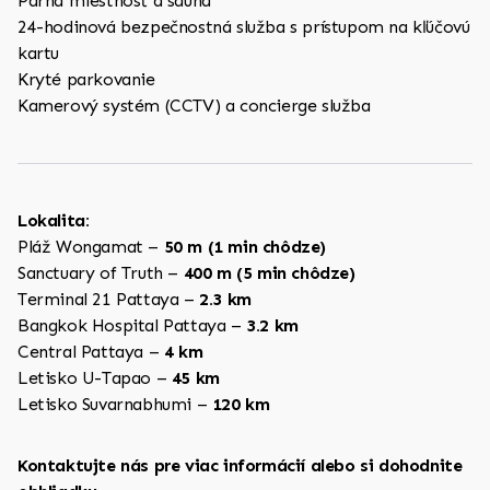
Parná miestnosť a sauna
24-hodinová bezpečnostná služba s prístupom na kľúčovú
kartu
Kryté parkovanie
Kamerový systém (CCTV) a concierge služba
Lokalita:
Pláž Wongamat –
50 m (1 min chôdze)
Sanctuary of Truth –
400 m (5 min chôdze)
Terminal 21 Pattaya –
2.3 km
Bangkok Hospital Pattaya –
3.2 km
Central Pattaya –
4 km
Letisko U-Tapao –
45 km
Letisko Suvarnabhumi –
120 km
Kontaktujte nás pre viac informácií alebo si dohodnite