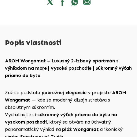
Popis vlastnosti
AROM Wongamat – Luxusný 2-izbový apartmán s
výhľadom na more | Vysoké poschodie | Súkromný výťah
priamo do bytu
Zažite podstatu
pobrežnej elegancie
v projekte
AROM
Wongamat
— kde sa moderný dizajn stretáva s
absolútnym súkromím.
Vychutnajte si
súkromný výťah priamo do bytu na
vysokom poschodí
, ktorý sa otvára na úchvatný
panoramatický výhľad na
pláž Wongamat
a ikonický
chrám Sanctuary of Truth
.