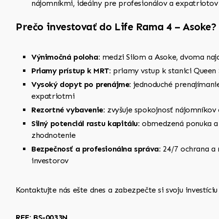
nájomníkmi, ideálny pre profesionálov a expatriotov
Prečo investovať do Life Rama 4 – Asoke?
Výnimočná poloha:
medzi Silom a Asoke, dvoma naj
Priamy prístup k MRT:
priamy vstup k stanici Queen 
Vysoký dopyt po prenájme:
jednoduché prenajímani
expatriotmi
Rezortné vybavenie:
zvyšuje spokojnosť nájomníkov
Silný potenciál rastu kapitálu:
obmedzená ponuka a n
zhodnotenie
Bezpečnosť a profesionálna správa:
24/7 ochrana a
investorov
Kontaktujte nás ešte dnes a zabezpečte si svoju investíci
REF: BS-0033N