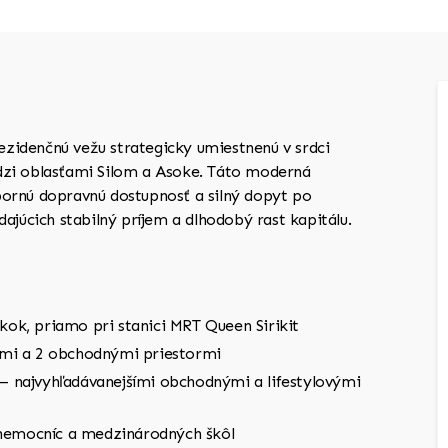
ezidenčnú vežu strategicky umiestnenú v srdci
edzi oblasťami Silom a Asoke. Táto moderná
bornú dopravnú dostupnosť a silný dopyt po
ajúcich stabilný príjem a dlhodobý rast kapitálu.
ok, priamo pri stanici MRT Queen Sirikit
ami a 2 obchodnými priestormi
 najvyhľadávanejšími obchodnými a lifestylovými
, nemocníc a medzinárodných škôl