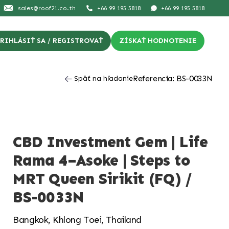
sales@roof21.co.th
+66 99 195 5818
+66 99 195 5818
RIHLÁSIŤ SA / REGISTROVAŤ
ZÍSKAŤ HODNOTENIE
Referencia: BS-0033N
Späť na hľadanie
CBD Investment Gem | Life
Rama 4–Asoke | Steps to
MRT Queen Sirikit (FQ) /
BS-0033N
Bangkok, Khlong Toei, Thailand