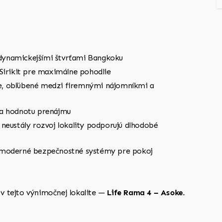
dynamickejšími štvrťami Bangkoku
Sirikit pre maximálne pohodlie
e, obľúbené medzi firemnými nájomníkmi a
 a hodnotu prenájmu
eustály rozvoj lokality podporujú dlhodobé
 moderné bezpečnostné systémy pre pokoj
u v tejto výnimočnej lokalite —
Life Rama 4 – Asoke
.