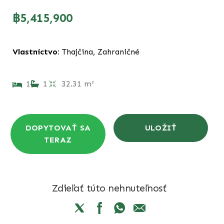
฿5,415,900
Vlastníctvo:
Thajčina, Zahraničné
1
1
32.31 m²
DOPYTOVAŤ SA
ULOŽIŤ
TERAZ
Zdieľať túto nehnuteľnosť