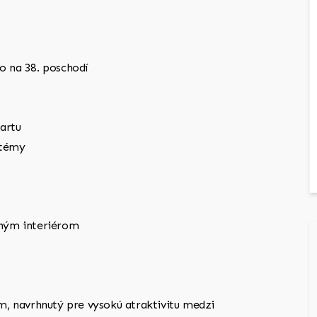
 na 38. poschodí
artu
stémy
ným interiérom
, navrhnutý pre vysokú atraktivitu medzi