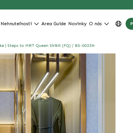
Nehnuteľnosti
Area Guide
Novinky
O nás
P
 | Steps to MRT Queen Sirikit (FQ) / BS-0033N