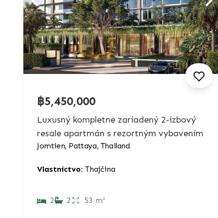
฿5,450,000
Luxusný kompletne zariadený 2-izbový
resale apartmán s rezortným vybavením
Jomtien, Pattaya, Thailand
Vlastníctvo:
Thajčina
2
2
53 m²