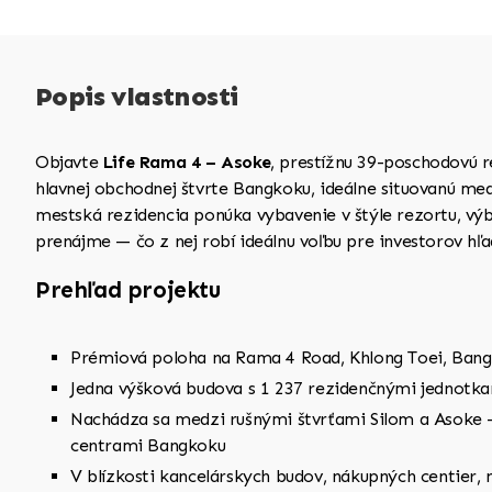
Popis vlastnosti
Objavte
Life Rama 4 – Asoke
, prestížnu 39-poschodovú r
hlavnej obchodnej štvrte Bangkoku, ideálne situovanú m
mestská rezidencia ponúka vybavenie v štýle rezortu, vý
prenájme — čo z nej robí ideálnu voľbu pre investorov hľad
Prehľad projektu
Prémiová poloha na Rama 4 Road, Khlong Toei, Bangk
Jedna výšková budova s 1 237 rezidenčnými jednotk
Nachádza sa medzi rušnými štvrťami Silom a Asoke —
centrami Bangkoku
V blízkosti kancelárskych budov, nákupných centier