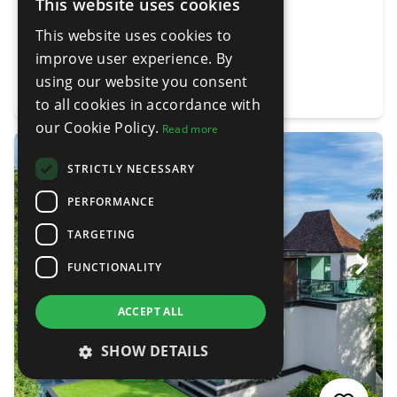
This website uses cookies
ENGLISH
4
4
318 m²
57.50 m²
This website uses cookies to
THAI
improve user experience. By
ZOBRAZIŤ PODROBNOSTI
using our website you consent
to all cookies in accordance with
our Cookie Policy.
Read more
STRICTLY NECESSARY
PERFORMANCE
TARGETING
FUNCTIONALITY
ACCEPT ALL
SHOW DETAILS