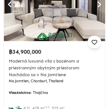
฿34,900,000
Moderná luxusná vila s bazénom a
priestranným obytným priestorom
Nachádza sa v Na Jomtiene
Na Jomtien, Chonburi, Thailand
Vlastníctvo:
Thajčina
5
6
478 m²
525 m²