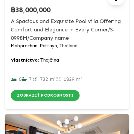
฿38,000,000
A Spacious and Exquisite Pool villa Offering
Comfort and Elegance in Every Corner/S-
0998M/Company name
Mabprachan, Pattaya, Thailand
Vlastníctvo:
Thajčina
6
7
732 m²
1829 m²
ZOBRAZIŤ PODROBNOSTI