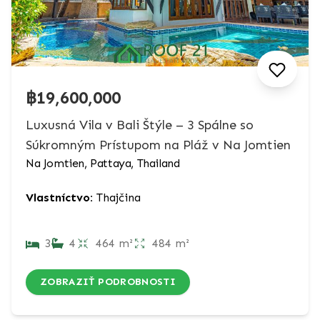
฿19,600,000
Luxusná Vila v Bali Štýle – 3 Spálne so
Súkromným Prístupom na Pláž v Na Jomtien
Na Jomtien, Pattaya, Thailand
Vlastníctvo:
Thajčina
3
4
464 m²
484 m²
ZOBRAZIŤ PODROBNOSTI