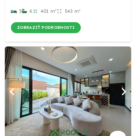
5
6
401 m²
543 m²
ZOBRAZIŤ PODROBNOSTI