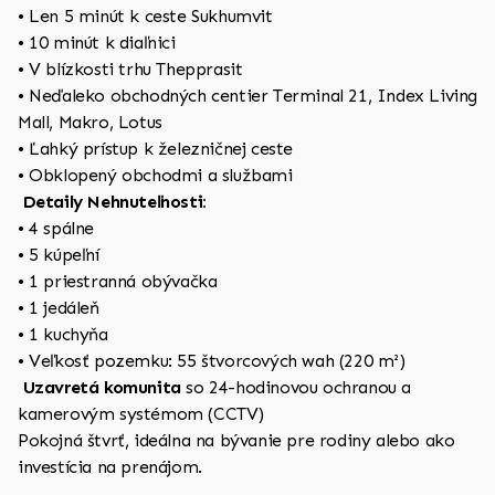
• Len 5 minút k ceste Sukhumvit
• 10 minút k diaľnici
• V blízkosti trhu Thepprasit
• Neďaleko obchodných centier Terminal 21, Index Living
Mall, Makro, Lotus
• Ľahký prístup k železničnej ceste
• Obklopený obchodmi a službami
Detaily Nehnuteľnosti:
• 4 spálne
• 5 kúpeľní
• 1 priestranná obývačka
• 1 jedáleň
• 1 kuchyňa
• Veľkosť pozemku: 55 štvorcových wah (220 m²)
Uzavretá komunita
so 24-hodinovou ochranou a
kamerovým systémom (CCTV)
Pokojná štvrť, ideálna na bývanie pre rodiny alebo ako
investícia na prenájom.