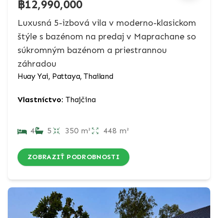
฿12,990,000
Luxusná 5-izbová vila v moderno-klasickom
štýle s bazénom na predaj v Maprachane so
súkromným bazénom a priestrannou
záhradou
Huay Yai, Pattaya, Thailand
Vlastníctvo:
Thajčina
4
5
350 m²
448 m²
ZOBRAZIŤ PODROBNOSTI