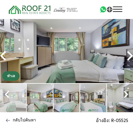
ทำเล
กลับไปค้นหา
อ้างอิง: R-0552S